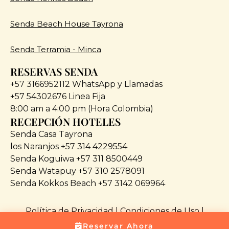
Senda Beach House Tayrona
Senda Terramia - Minca
RESERVAS SENDA
+57 3166952112 WhatsApp y Llamadas
+57 54302676 Linea Fija
8:00 am a 4:00 pm (Hora Colombia)
RECEPCIÓN HOTELES
Senda Casa Tayrona
los Naranjos +57 314 4229554
Senda Koguiwa +57 311 8500449
Senda Watapuy +57 310 2578091
Senda Kokkos Beach +57 3142 069964
Política de Privacidad
|
Condiciones de Uso
|
Condiciones de Venta
|
Política de cookies © 2025
Reservar Ahora