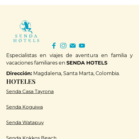
co.
 el
e y
da,
 El
ado
ina
Especialistas en viajes de aventura en familia y
rar
vacaciones familiares en
SENDA HOTELS
ión
can
Dirección:
Magdalena, Santa Marta, Colombia.
HOTELES
 un
Senda Casa Tayrona
Senda Koguiwa
Senda Watapuy
Senda Kokkos Beach