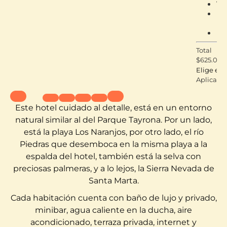
Vi
De
pr
Má
Total
$
625.000
Elige est
Aplica té
Este hotel cuidado al detalle, está en un entorno
natural similar al del Parque Tayrona. Por un lado,
está la playa Los Naranjos, por otro lado, el río
Piedras que desemboca en la misma playa a la
espalda del hotel, también está la selva con
preciosas palmeras, y a lo lejos, la Sierra Nevada de
Santa Marta.
Cada habitación cuenta con baño de lujo y privado,
minibar, agua caliente en la ducha, aire
acondicionado, terraza privada, internet y