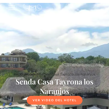
Inicio
>
Hoteles
>
Senda Casa Tayrona los Naranjos
Senda Casa Tayrona los
Naranjos
VER VIDEO DEL HOTEL