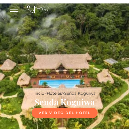
Inicio
>
Hoteles
>
Senda Koguiwa
Senda Koguiwa
VER VIDEO DEL HOTEL